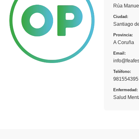
Rúa Manuel
Ciudad:
Santiago d
Provincia:
A Coruña
Email:
info@feafes
Teléfono:
981554395
Enfermedad:
Salud Ment