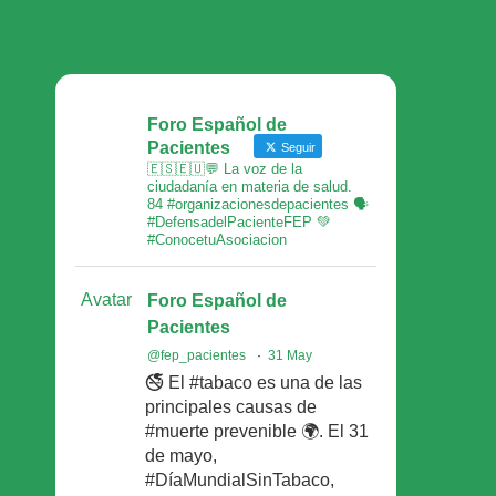
Foro Español de
Pacientes
Seguir
🇪🇸🇪🇺💬 La voz de la
ciudadanía en materia de salud.
84 #organizacionesdepacientes 🗣
#DefensadelPacienteFEP 💚
#ConocetuAsociacion
Avatar
Foro Español de
Pacientes
@fep_pacientes
·
31 May
🚭 El #tabaco es una de las
principales causas de
#muerte prevenible 🌍. El 31
de mayo,
#DíaMundialSinTabaco,