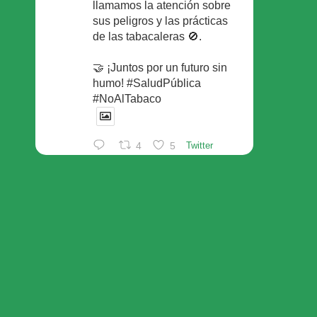
llamamos la atención sobre
sus peligros y las prácticas
de las tabacaleras 🚫.
🤝 ¡Juntos por un futuro sin
humo! #SaludPública
#NoAlTabaco
4
5
Twitter
Foro Español de Pacientes
Retuiteado
Avatar
SEFAC
@sefac_aldia
·
29 May
Continúan las sesiones en
#sefac2026 🗣️Mesa
redonda: el valor social de la
red de farmacias con Rafael