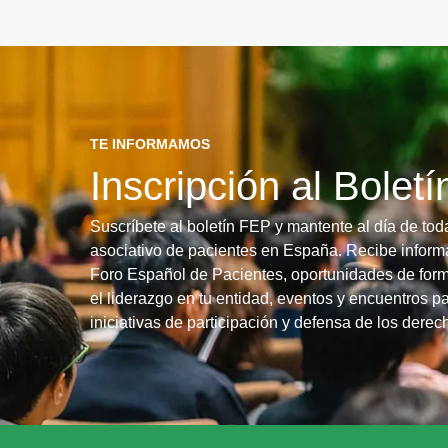
TE INFORMAMOS
Inscripción al Bolet
Suscríbete al boletín FEP y mantente al día de tod
asociativo de pacientes en España. Recibe informa
Foro Español de Pacientes, oportunidades de form
el liderazgo en tu entidad, eventos y encuentros pa
iniciativas de participación y defensa de los dere