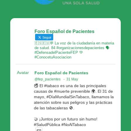
Foro Español de Pacientes
Seguir
🇪🇸🇪🇺💬 La voz de la ciudadanía en materia
de salud. 84 #organizacionesdepacientes 🗣
#DefensadelPacienteFEP 💚
#ConocetuAsociacion
Avatar
Foro Español de Pacientes
@fep_pacientes
·
31 May
🚭 El #tabaco es una de las principales
causas de #muerte prevenible 🌍. El 31 de
mayo, #DíaMundialSinTabaco, llamamos la
atención sobre sus peligros y las prácticas
de las tabacaleras 🚫.
🤝 ¡Juntos por un futuro sin humo!
#SaludPública #NoAlTabaco