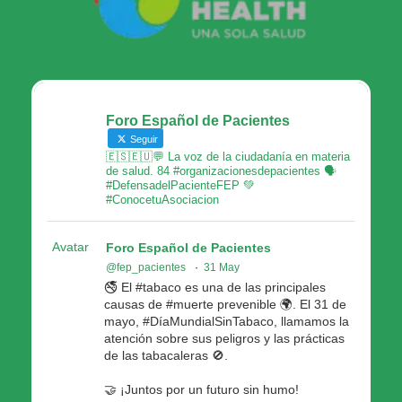
Foro Español de Pacientes
Seguir
🇪🇸🇪🇺💬 La voz de la ciudadanía en materia
de salud. 84 #organizacionesdepacientes 🗣
#DefensadelPacienteFEP 💚
#ConocetuAsociacion
Avatar
Foro Español de Pacientes
@fep_pacientes
·
31 May
🚭 El #tabaco es una de las principales
causas de #muerte prevenible 🌍. El 31 de
mayo, #DíaMundialSinTabaco, llamamos la
atención sobre sus peligros y las prácticas
de las tabacaleras 🚫.
🤝 ¡Juntos por un futuro sin humo!