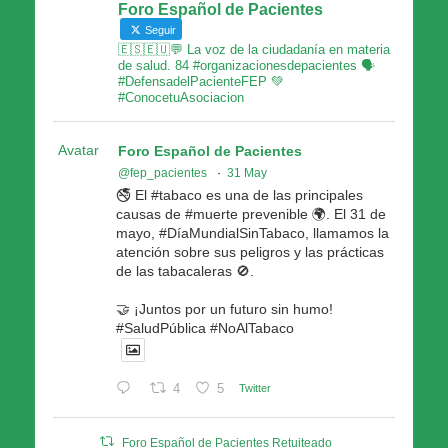
Foro Español de Pacientes
Seguir
🇪🇸🇪🇺💬 La voz de la ciudadanía en materia
de salud. 84 #organizacionesdepacientes 🗣
#DefensadelPacienteFEP 💚
#ConocetuAsociacion
Avatar
Foro Español de Pacientes
@fep_pacientes
·
31 May
🚭 El #tabaco es una de las principales
causas de #muerte prevenible 🌍. El 31 de
mayo, #DíaMundialSinTabaco, llamamos la
atención sobre sus peligros y las prácticas
de las tabacaleras 🚫.
🤝 ¡Juntos por un futuro sin humo!
#SaludPública #NoAlTabaco
4
5
Twitter
Foro Español de Pacientes Retuiteado