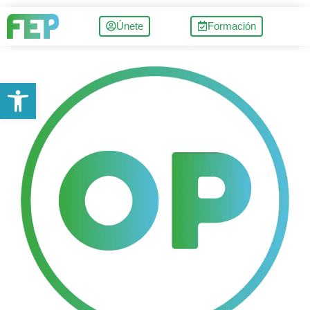
Únete
Formación
Abrir barra de herramientas