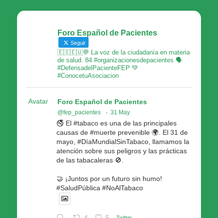
Foro Español de Pacientes
Seguir
🇪🇸🇪🇺💬 La voz de la ciudadanía en materia
de salud. 84 #organizacionesdepacientes 🗣
#DefensadelPacienteFEP 💚
#ConocetuAsociacion
Avatar
Foro Español de Pacientes
@fep_pacientes
·
31 May
🚭 El #tabaco es una de las principales
causas de #muerte prevenible 🌍. El 31 de
mayo, #DíaMundialSinTabaco, llamamos la
atención sobre sus peligros y las prácticas
de las tabacaleras 🚫.
🤝 ¡Juntos por un futuro sin humo!
#SaludPública #NoAlTabaco
4
5
Twitter