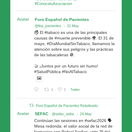
#ConocetuAsociacion
Avatar
Foro Español de Pacientes
@fep_pacientes
·
31 May
🚭 El #tabaco es una de las principales
causas de #muerte prevenible 🌍. El 31 de
mayo, #DíaMundialSinTabaco, llamamos la
atención sobre sus peligros y las prácticas
de las tabacaleras 🚫.
🤝 ¡Juntos por un futuro sin humo!
#SaludPública #NoAlTabaco
4
5
Twitter
Foro Español de Pacientes Retuiteado
Avatar
SEFAC
@sefac_aldia
·
29 May
Continúan las sesiones en #sefac2026 🗣️
Mesa redonda: el valor social de la red de
farmacias con Rafael Areñas, vpte 3º del