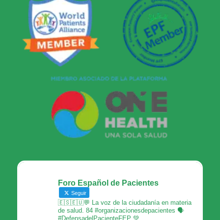
Foro Español de Pacientes
Seguir
🇪🇸🇪🇺💬 La voz de la ciudadanía en materia
de salud. 84 #organizacionesdepacientes 🗣
#DefensadelPacienteFEP 💚