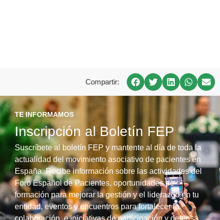
Compartir:
TE INFORMAMOS
Inscripción al Boletín FEP
Suscríbete al boletín FEP y mantente al día de toda la
actualidad del movimiento asociativo de pacientes en
España. Recibe información sobre las actividades del
Foro Español de Pacientes, oportunidades de
formación para mejorar la gestión y el liderazgo en tu
entidad, eventos y encuentros para fortalecer la
colaboración, e iniciativas de participación y defensa