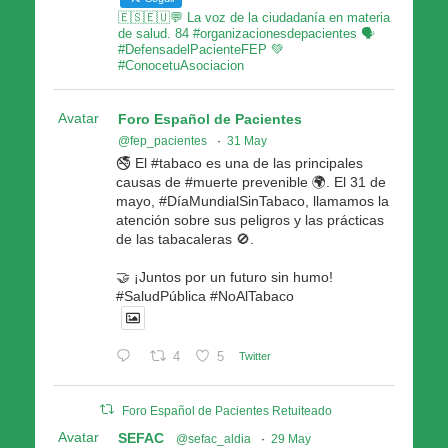
🇪🇸🇪🇺💬 La voz de la ciudadanía en materia
de salud. 84 #organizacionesdepacientes 🗣
#DefensadelPacienteFEP 💚
#ConocetuAsociacion
Avatar
Foro Español de Pacientes
@fep_pacientes
·
31 May
🚭 El #tabaco es una de las principales
causas de #muerte prevenible 🌍. El 31 de
mayo, #DíaMundialSinTabaco, llamamos la
atención sobre sus peligros y las prácticas
de las tabacaleras 🚫.
🤝 ¡Juntos por un futuro sin humo!
#SaludPública #NoAlTabaco
4
5
Twitter
Foro Español de Pacientes Retuiteado
Avatar
SEFAC
@sefac_aldia
·
29 May