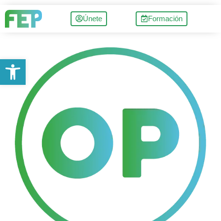
Únete
Formación
Abrir barra de herramientas