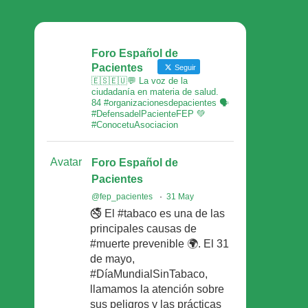
Foro Español de
Pacientes
Seguir
🇪🇸🇪🇺💬 La voz de la
ciudadanía en materia de salud.
84 #organizacionesdepacientes 🗣
#DefensadelPacienteFEP 💚
#ConocetuAsociacion
Avatar
Foro Español de
Pacientes
@fep_pacientes
·
31 May
🚭 El #tabaco es una de las
principales causas de
#muerte prevenible 🌍. El 31
de mayo,
#DíaMundialSinTabaco,
llamamos la atención sobre
sus peligros y las prácticas