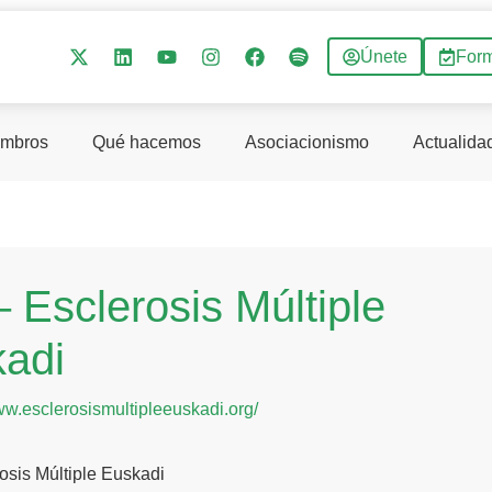
Únete
For
mbros
Qué hacemos
Asociacionismo
Actualida
 Esclerosis Múltiple
adi
ww.esclerosismultipleeuskadi.org/
osis Múltiple Euskadi