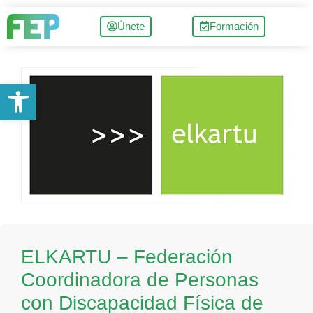
Únete
Formación
Abrir barra de herramientas
ELKARTU – Federación
Coordinadora de Personas
con Discapacidad Física de