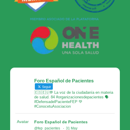
Foro Español de Pacientes
Seguir
🇪🇸🇪🇺💬 La voz de la ciudadanía en materia
de salud. 84 #organizacionesdepacientes 🗣
#DefensadelPacienteFEP 💚
#ConocetuAsociacion
Avatar
Foro Español de Pacientes
@fep_pacientes
·
31 May