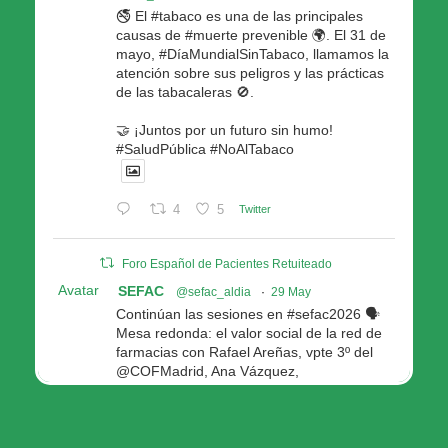
🚭 El #tabaco es una de las principales
causas de #muerte prevenible 🌍. El 31 de
mayo, #DíaMundialSinTabaco, llamamos la
atención sobre sus peligros y las prácticas
de las tabacaleras 🚫.
🤝 ¡Juntos por un futuro sin humo!
#SaludPública #NoAlTabaco
4
5
Twitter
Foro Español de Pacientes Retuiteado
Avatar
SEFAC
@sefac_aldia
·
29 May
Continúan las sesiones en #sefac2026 🗣️
Mesa redonda: el valor social de la red de
farmacias con Rafael Areñas, vpte 3º del
@COFMadrid, Ana Vázquez,
@fep_pacientes Galicia, Antón Acevedo, d
Consellería de Política Social e Igualdad
@Xunta
Modera: @AnaMolinero1, vpta 1ª SEFAC