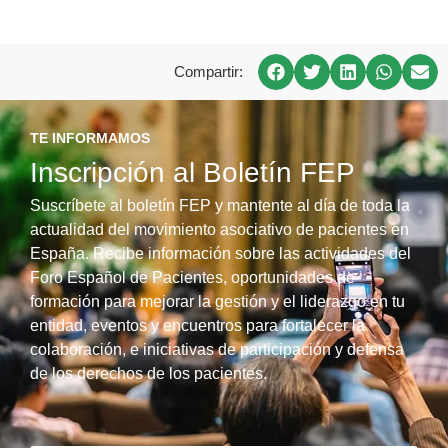
Compartir:
TE INFORMAMOS
Inscripción al Boletín FEP
Suscríbete al boletín FEP y mantente al día de toda la
actualidad del movimiento asociativo de pacientes en
España. Recibe información sobre las actividades del
Foro Español de Pacientes, oportunidades de
formación para mejorar la gestión y el liderazgo en tu
entidad, eventos y encuentros para fortalecer la
colaboración, e iniciativas de participación y defensa
de los derechos de los pacientes.