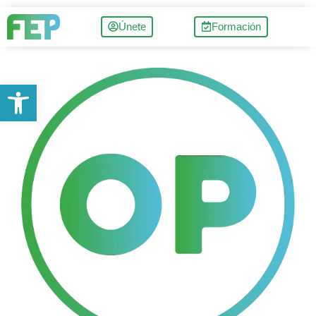
Únete
Formación
Abrir barra de herramientas