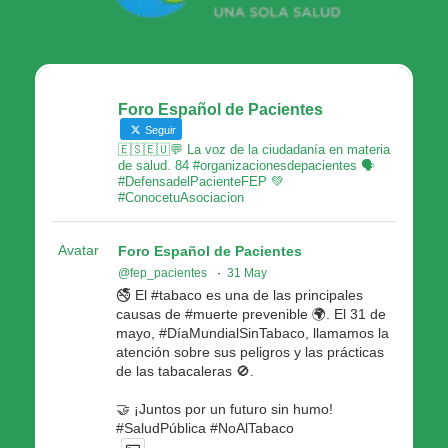
Foro Español de Pacientes
Seguir
🇪🇸🇪🇺💬 La voz de la ciudadanía en materia
de salud. 84 #organizacionesdepacientes 🗣
#DefensadelPacienteFEP 💚
#ConocetuAsociacion
Avatar
Foro Español de Pacientes
@fep_pacientes
·
31 May
🚭 El #tabaco es una de las principales
causas de #muerte prevenible 🌍. El 31 de
mayo, #DíaMundialSinTabaco, llamamos la
atención sobre sus peligros y las prácticas
de las tabacaleras 🚫.
🤝 ¡Juntos por un futuro sin humo!
#SaludPública #NoAlTabaco