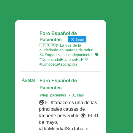
Foro Español de
Pacientes
Seguir
🇪🇸🇪🇺💬 La voz de la
ciudadanía en materia de salud.
84 #organizacionesdepacientes 🗣
#DefensadelPacienteFEP 💚
#ConocetuAsociacion
Avatar
Foro Español de
Pacientes
@fep_pacientes
·
31 May
🚭 El #tabaco es una de las
principales causas de
#muerte prevenible 🌍. El 31
de mayo,
#DíaMundialSinTabaco,