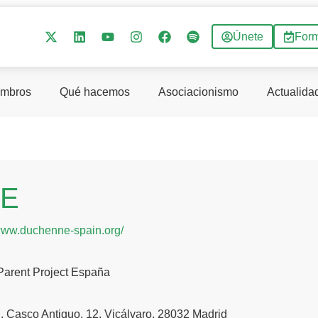
Únete
For
mbros
Qué hacemos
Asociacionismo
Actualida
E
/www.duchenne-spain.org/
arent Project España
C. Casco Antiguo, 12, Vicálvaro, 28032 Madrid