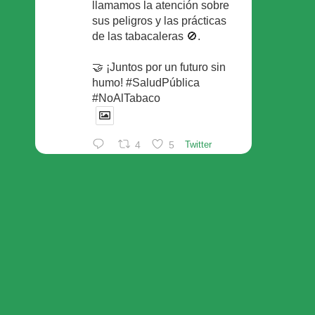
llamamos la atención sobre
sus peligros y las prácticas
de las tabacaleras 🚫.
🤝 ¡Juntos por un futuro sin
humo! #SaludPública
#NoAlTabaco
4
5
Twitter
Foro Español de Pacientes
Retuiteado
Avatar
SEFAC
@sefac_aldia
·
29 May
Continúan las sesiones en
#sefac2026 🗣️Mesa
redonda: el valor social de la
red de farmacias con Rafael