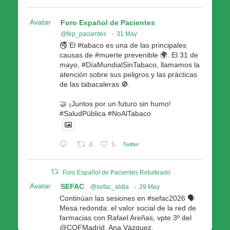
Avatar
Foro Español de Pacientes
@fep_pacientes
·
31 May
🚭 El #tabaco es una de las principales
causas de #muerte prevenible 🌍. El 31 de
mayo, #DíaMundialSinTabaco, llamamos la
atención sobre sus peligros y las prácticas
de las tabacaleras 🚫.
🤝 ¡Juntos por un futuro sin humo!
#SaludPública #NoAlTabaco
4
5
Twitter
Foro Español de Pacientes Retuiteado
Avatar
SEFAC
@sefac_aldia
·
29 May
Continúan las sesiones en #sefac2026 🗣️
Mesa redonda: el valor social de la red de
farmacias con Rafael Areñas, vpte 3º del
@COFMadrid, Ana Vázquez,