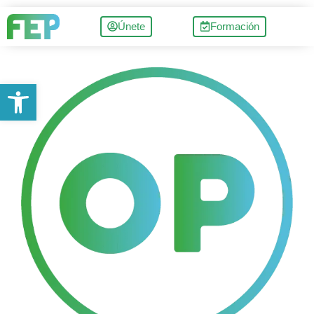
Únete
Formación
Abrir barra de herramientas