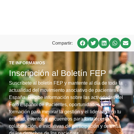
Compartir:
TE INFORMAMOS
Inscripción al Boletín FEP
Suscríbete al boletín FEP y mantente al día de toda la
actualidad del movimiento asociativo de pacientes en
España. Recibe información sobre las actividades del
Foro Español de Pacientes, oportunidades de
formación para mejorar la gestión y el liderazgo en tu
entidad, eventos y encuentros para fortalecer la
colaboración, e iniciativas de participación y defensa
de los derechos de los pacientes.