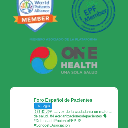
Foro Español de Pacientes
Seguir
🇪🇸🇪🇺💬 La voz de la ciudadanía en materia
de salud. 84 #organizacionesdepacientes 🗣
#DefensadelPacienteFEP 💚
#ConocetuAsociacion