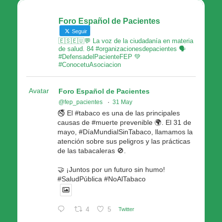
Foro Español de Pacientes
Seguir
🇪🇸🇪🇺💬 La voz de la ciudadanía en materia
de salud. 84 #organizacionesdepacientes 🗣
#DefensadelPacienteFEP 💚
#ConocetuAsociacion
Avatar
Foro Español de Pacientes
@fep_pacientes
·
31 May
🚭 El #tabaco es una de las principales
causas de #muerte prevenible 🌍. El 31 de
mayo, #DíaMundialSinTabaco, llamamos la
atención sobre sus peligros y las prácticas
de las tabacaleras 🚫.
🤝 ¡Juntos por un futuro sin humo!
#SaludPública #NoAlTabaco
4
5
Twitter