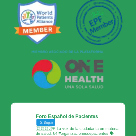
Foro Español de Pacientes
Seguir
🇪🇸🇪🇺💬 La voz de la ciudadanía en materia
de salud. 84 #organizacionesdepacientes 🗣