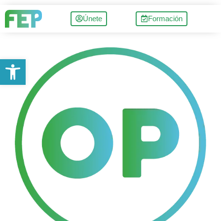
Únete
Formación
Abrir barra de herramientas