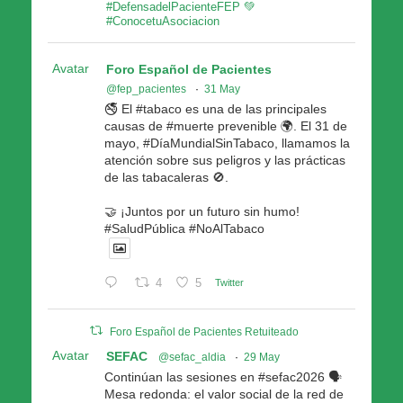
#DefensadelPacienteFEP 💚
#ConocetuAsociacion
Avatar
Foro Español de Pacientes
@fep_pacientes
·
31 May
🚭 El #tabaco es una de las principales
causas de #muerte prevenible 🌍. El 31 de
mayo, #DíaMundialSinTabaco, llamamos la
atención sobre sus peligros y las prácticas
de las tabacaleras 🚫.
🤝 ¡Juntos por un futuro sin humo!
#SaludPública #NoAlTabaco
4
5
Twitter
Foro Español de Pacientes Retuiteado
Avatar
SEFAC
@sefac_aldia
·
29 May
Continúan las sesiones en #sefac2026 🗣️
Mesa redonda: el valor social de la red de