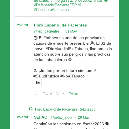
de salud. 84 #organizacionesdepacientes 🗣
#DefensadelPacienteFEP 💚
#ConocetuAsociacion
Avatar
Foro Español de Pacientes
@fep_pacientes
·
31 May
🚭 El #tabaco es una de las principales
causas de #muerte prevenible 🌍. El 31 de
mayo, #DíaMundialSinTabaco, llamamos la
atención sobre sus peligros y las prácticas
de las tabacaleras 🚫.
🤝 ¡Juntos por un futuro sin humo!
#SaludPública #NoAlTabaco
4
5
Twitter
Foro Español de Pacientes Retuiteado
Avatar
SEFAC
@sefac_aldia
·
29 May
Continúan las sesiones en #sefac2026 🗣️