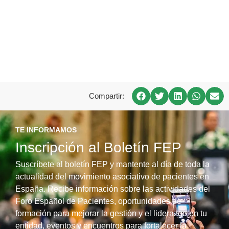
Compartir:
TE INFORMAMOS
Inscripción al Boletín FEP
Suscríbete al boletín FEP y mantente al día de toda la
actualidad del movimiento asociativo de pacientes en
España. Recibe información sobre las actividades del
Foro Español de Pacientes, oportunidades de
formación para mejorar la gestión y el liderazgo en tu
entidad, eventos y encuentros para fortalecer la