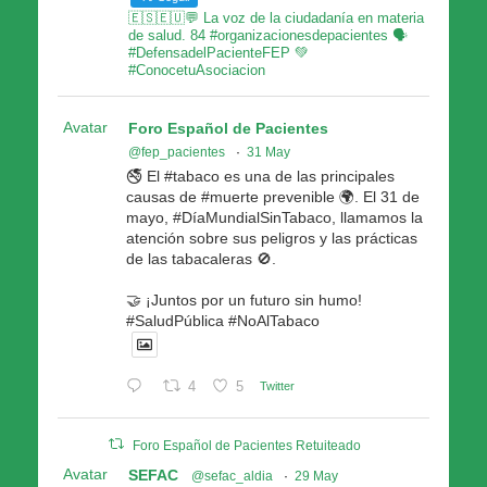
🇪🇸🇪🇺💬 La voz de la ciudadanía en materia
de salud. 84 #organizacionesdepacientes 🗣
#DefensadelPacienteFEP 💚
#ConocetuAsociacion
Avatar
Foro Español de Pacientes
@fep_pacientes
·
31 May
🚭 El #tabaco es una de las principales
causas de #muerte prevenible 🌍. El 31 de
mayo, #DíaMundialSinTabaco, llamamos la
atención sobre sus peligros y las prácticas
de las tabacaleras 🚫.
🤝 ¡Juntos por un futuro sin humo!
#SaludPública #NoAlTabaco
4
5
Twitter
Foro Español de Pacientes Retuiteado
Avatar
SEFAC
@sefac_aldia
·
29 May