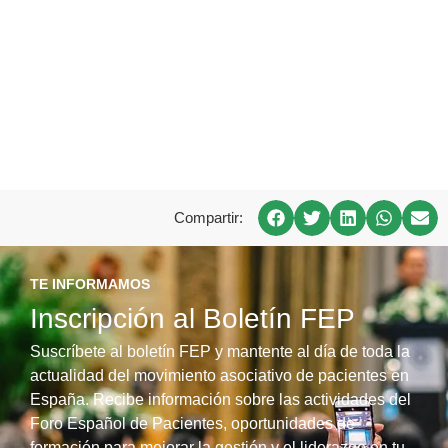
Compartir:
TE INFORMAMOS
Inscripción al Boletín FEP
Suscríbete al boletín FEP y mantente al día de toda la
actualidad del movimiento asociativo de pacientes en
España. Recibe información sobre las actividades del
Foro Español de Pacientes, oportunidades de
formación para mejorar la gestión y el liderazgo en tu