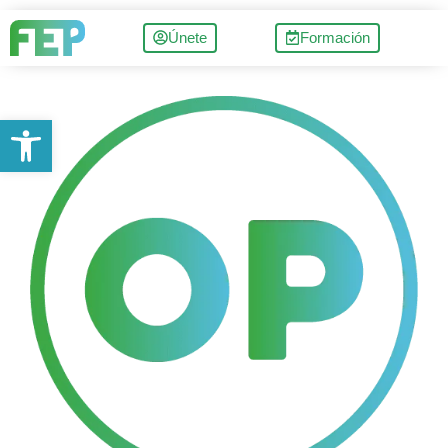
Únete
Formación
Abrir barra de herramientas