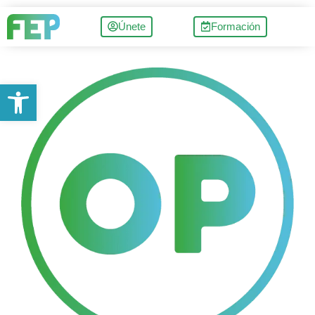
Únete
Formación
Abrir barra de herramientas