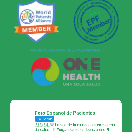
Foro Español de Pacientes
Seguir
🇪🇸🇪🇺💬 La voz de la ciudadanía en materia
de salud. 84 #organizacionesdepacientes 🗣