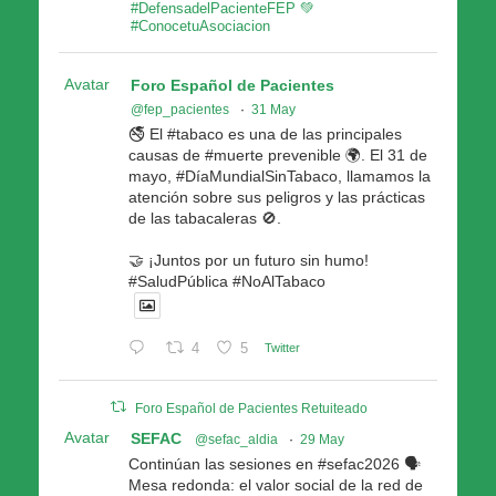
#DefensadelPacienteFEP 💚
#ConocetuAsociacion
Avatar
Foro Español de Pacientes
@fep_pacientes
·
31 May
🚭 El #tabaco es una de las principales
causas de #muerte prevenible 🌍. El 31 de
mayo, #DíaMundialSinTabaco, llamamos la
atención sobre sus peligros y las prácticas
de las tabacaleras 🚫.
🤝 ¡Juntos por un futuro sin humo!
#SaludPública #NoAlTabaco
4
5
Twitter
Foro Español de Pacientes Retuiteado
Avatar
SEFAC
@sefac_aldia
·
29 May
Continúan las sesiones en #sefac2026 🗣️
Mesa redonda: el valor social de la red de