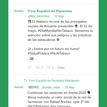
Avatar
Foro Español de Pacientes
@fep_pacientes
·
31 May
🚭 El #tabaco es una de las principales
causas de #muerte prevenible 🌍. El 31 de
mayo, #DíaMundialSinTabaco, llamamos la
atención sobre sus peligros y las prácticas
de las tabacaleras 🚫.
🤝 ¡Juntos por un futuro sin humo!
#SaludPública #NoAlTabaco
4
5
Twitter
Foro Español de Pacientes Retuiteado
Avatar
SEFAC
@sefac_aldia
·
29 May
Continúan las sesiones en #sefac2026 🗣️
Mesa redonda: el valor social de la red de
farmacias con Rafael Areñas, vpte 3º del
@COFMadrid, Ana Vázquez,