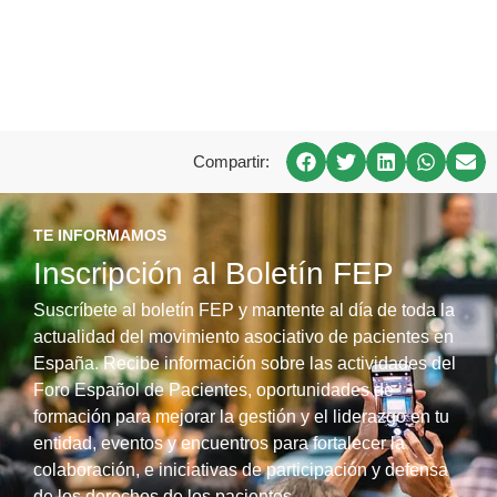
Compartir:
TE INFORMAMOS
Inscripción al Boletín FEP
Suscríbete al boletín FEP y mantente al día de toda la
actualidad del movimiento asociativo de pacientes en
España. Recibe información sobre las actividades del
Foro Español de Pacientes, oportunidades de
formación para mejorar la gestión y el liderazgo en tu
entidad, eventos y encuentros para fortalecer la
colaboración, e iniciativas de participación y defensa
de los derechos de los pacientes.