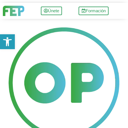
Únete
Formación
Abrir barra de herramientas