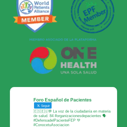
Foro Español de Pacientes
Seguir
🇪🇸🇪🇺💬 La voz de la ciudadanía en materia
de salud. 84 #organizacionesdepacientes 🗣
#DefensadelPacienteFEP 💚
#ConocetuAsociacion