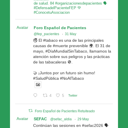
de salud. 84 #organizacionesdepacientes 🗣
#DefensadelPacienteFEP 💚
#ConocetuAsociacion
Avatar
Foro Español de Pacientes
@fep_pacientes
·
31 May
🚭 El #tabaco es una de las principales
causas de #muerte prevenible 🌍. El 31 de
mayo, #DíaMundialSinTabaco, llamamos la
atención sobre sus peligros y las prácticas
de las tabacaleras 🚫.
🤝 ¡Juntos por un futuro sin humo!
#SaludPública #NoAlTabaco
4
5
Twitter
Foro Español de Pacientes Retuiteado
Avatar
SEFAC
@sefac_aldia
·
29 May
Continúan las sesiones en #sefac2026 🗣️