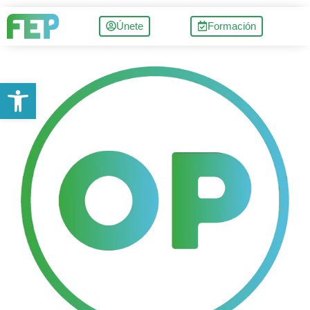
Únete
Formación
Abrir barra de herramientas