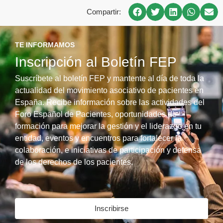
Compartir:
TE INFORMAMOS
Inscripción al Boletín FEP
Suscríbete al boletín FEP y mantente al día de toda la
actualidad del movimiento asociativo de pacientes en
España. Recibe información sobre las actividades del
Foro Español de Pacientes, oportunidades de
formación para mejorar la gestión y el liderazgo en tu
entidad, eventos y encuentros para fortalecer la
colaboración, e iniciativas de participación y defensa
de los derechos de los pacientes.
Inscribirse