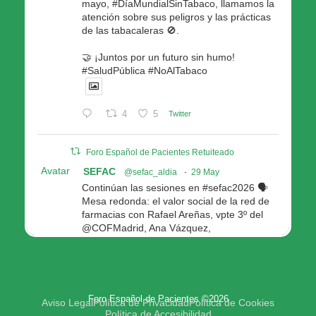
mayo, #DíaMundialSinTabaco, llamamos la
atención sobre sus peligros y las prácticas
de las tabacaleras 🚫.
🤝 ¡Juntos por un futuro sin humo!
#SaludPública #NoAlTabaco
4
5
Twitter
Foro Español de Pacientes Retuiteado
Avatar
SEFAC
@sefac_aldia
·
29 May
Continúan las sesiones en #sefac2026 🗣️
Mesa redonda: el valor social de la red de
farmacias con Rafael Areñas, vpte 3º del
@COFMadrid, Ana Vázquez,
@fep_pacientes Galicia, Antón Acevedo, d
Consellería de Política Social e Igualdad
@Xunta
Modera: @AnaMolinero1, vpta 1ª SEFAC
Foro Español de Pacientes ©2026
4
4
Twitter
Aviso Legal
Política de Privacidad
Política de Cookies
Política de Accesibilidad