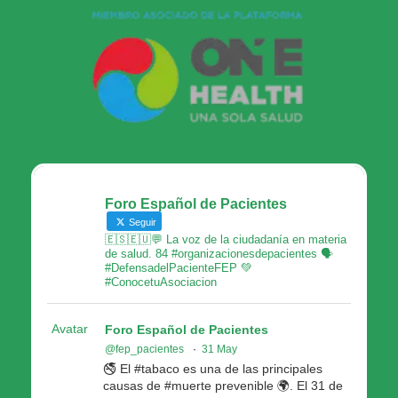
Foro Español de Pacientes
Seguir
🇪🇸🇪🇺💬 La voz de la ciudadanía en materia
de salud. 84 #organizacionesdepacientes 🗣
#DefensadelPacienteFEP 💚
#ConocetuAsociacion
Avatar
Foro Español de Pacientes
@fep_pacientes
·
31 May
🚭 El #tabaco es una de las principales
causas de #muerte prevenible 🌍. El 31 de