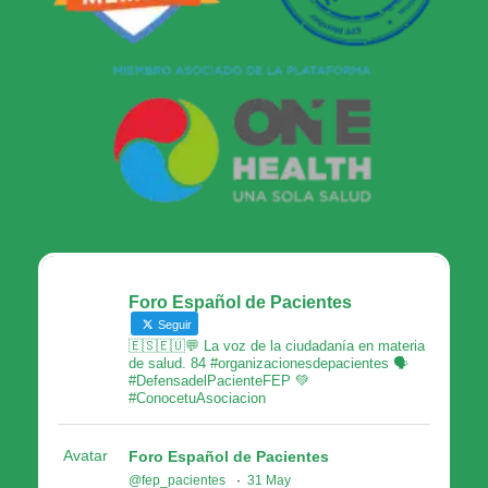
Foro Español de Pacientes
Seguir
🇪🇸🇪🇺💬 La voz de la ciudadanía en materia
de salud. 84 #organizacionesdepacientes 🗣
#DefensadelPacienteFEP 💚
#ConocetuAsociacion
Avatar
Foro Español de Pacientes
@fep_pacientes
·
31 May