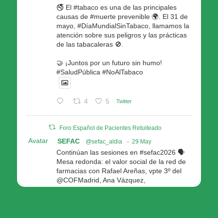
🚭 El #tabaco es una de las principales
causas de #muerte prevenible 🌍. El 31 de
mayo, #DíaMundialSinTabaco, llamamos la
atención sobre sus peligros y las prácticas
de las tabacaleras 🚫.
🤝 ¡Juntos por un futuro sin humo!
#SaludPública #NoAlTabaco
4
5
Twitter
Foro Español de Pacientes Retuiteado
Avatar
SEFAC
@sefac_aldia
·
29 May
Continúan las sesiones en #sefac2026 🗣️
Mesa redonda: el valor social de la red de
farmacias con Rafael Areñas, vpte 3º del
@COFMadrid, Ana Vázquez,
@fep_pacientes Galicia, Antón Acevedo, d
Consellería de Política Social e Igualdad
@Xunta
Modera: @AnaMolinero1, vpta 1ª SEFAC