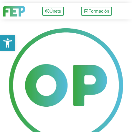
Únete
Formación
Abrir barra de herramientas