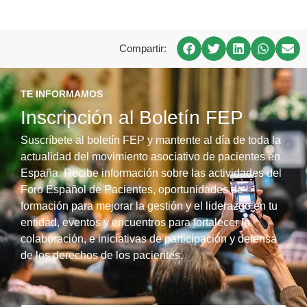
Compartir:
TE INFORMAMOS
Inscripción al Boletín FEP
Suscríbete al boletín FEP y mantente al día de toda la
actualidad del movimiento asociativo de pacientes en
España. Recibe información sobre las actividades del
Foro Español de Pacientes, oportunidades de
formación para mejorar la gestión y el liderazgo en tu
entidad, eventos y encuentros para fortalecer la
colaboración, e iniciativas de participación y defensa
de los derechos de los pacientes.