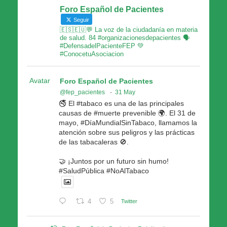
Foro Español de Pacientes
Seguir
🇪🇸🇪🇺💬 La voz de la ciudadanía en materia
de salud. 84 #organizacionesdepacientes 🗣
#DefensadelPacienteFEP 💚
#ConocetuAsociacion
Avatar
Foro Español de Pacientes
@fep_pacientes
·
31 May
🚭 El #tabaco es una de las principales
causas de #muerte prevenible 🌍. El 31 de
mayo, #DíaMundialSinTabaco, llamamos la
atención sobre sus peligros y las prácticas
de las tabacaleras 🚫.
🤝 ¡Juntos por un futuro sin humo!
#SaludPública #NoAlTabaco
4
5
Twitter