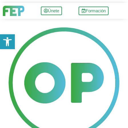
Únete
Formación
Abrir barra de herramientas