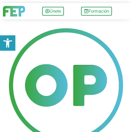
Únete
Formación
Abrir barra de herramientas