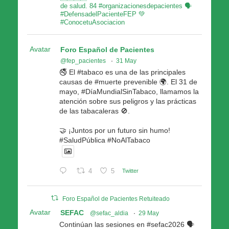
de salud. 84 #organizacionesdepacientes 🗣
#DefensadelPacienteFEP 💚
#ConocetuAsociacion
Avatar
Foro Español de Pacientes
@fep_pacientes
·
31 May
🚭 El #tabaco es una de las principales
causas de #muerte prevenible 🌍. El 31 de
mayo, #DíaMundialSinTabaco, llamamos la
atención sobre sus peligros y las prácticas
de las tabacaleras 🚫.
🤝 ¡Juntos por un futuro sin humo!
#SaludPública #NoAlTabaco
4
5
Twitter
Foro Español de Pacientes Retuiteado
Avatar
SEFAC
@sefac_aldia
·
29 May
Continúan las sesiones en #sefac2026 🗣️