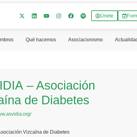
Únete
For
mbros
Qué hacemos
Asociacionismo
Actualida
DIA – Asociación
aína de Diabetes
ww.asvidia.org/
Asociación Vizcaína de Diabetes