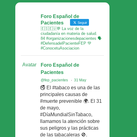
Foro Español de
Pacientes
Seguir
🇪🇸🇪🇺💬 La voz de la
ciudadanía en materia de salud.
84 #organizacionesdepacientes 🗣
#DefensadelPacienteFEP 💚
#ConocetuAsociacion
Avatar
Foro Español de
Pacientes
@fep_pacientes
·
31 May
🚭 El #tabaco es una de las
principales causas de
#muerte prevenible 🌍. El 31
de mayo,
#DíaMundialSinTabaco,
llamamos la atención sobre
sus peligros y las prácticas
de las tabacaleras 🚫.