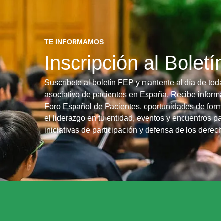
TE INFORMAMOS
Inscripción al Bolet
Suscríbete al boletín FEP y mantente al día de tod
asociativo de pacientes en España. Recibe informa
Foro Español de Pacientes, oportunidades de form
el liderazgo en tu entidad, eventos y encuentros pa
iniciativas de participación y defensa de los dere