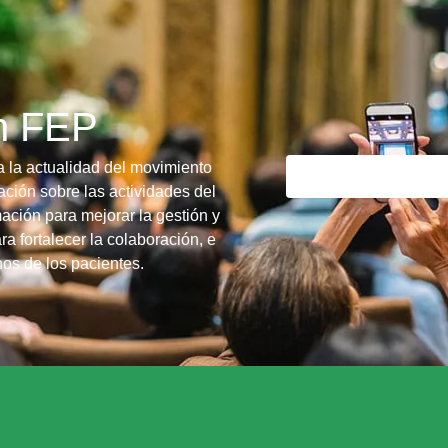
ín FEP
a la actualidad del movimiento
ción sobre las actividades del
ación para mejorar la gestión y
ra fortalecer la colaboración, e
chos de los pacientes.