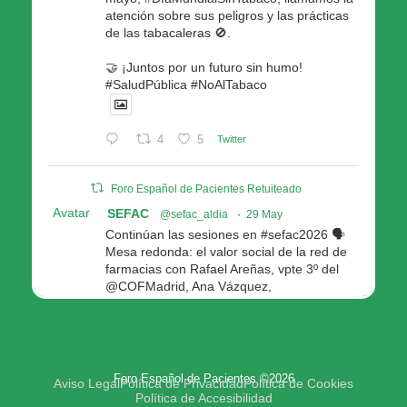
atención sobre sus peligros y las prácticas
de las tabacaleras 🚫.
🤝 ¡Juntos por un futuro sin humo!
#SaludPública #NoAlTabaco
4
5
Twitter
Foro Español de Pacientes Retuiteado
Avatar
SEFAC
@sefac_aldia
·
29 May
Continúan las sesiones en #sefac2026 🗣️
Mesa redonda: el valor social de la red de
farmacias con Rafael Areñas, vpte 3º del
@COFMadrid, Ana Vázquez,
@fep_pacientes Galicia, Antón Acevedo, d
Consellería de Política Social e Igualdad
@Xunta
Modera: @AnaMolinero1, vpta 1ª SEFAC
Foro Español de Pacientes ©2026
4
4
Twitter
Aviso Legal
Política de Privacidad
Política de Cookies
Política de Accesibilidad