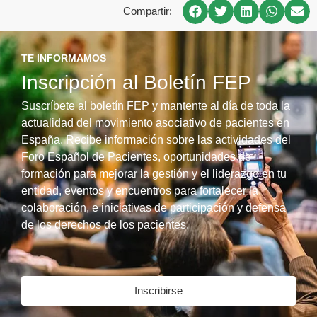
Compartir:
TE INFORMAMOS
Inscripción al Boletín FEP
Suscríbete al boletín FEP y mantente al día de toda la
actualidad del movimiento asociativo de pacientes en
España. Recibe información sobre las actividades del
Foro Español de Pacientes, oportunidades de
formación para mejorar la gestión y el liderazgo en tu
entidad, eventos y encuentros para fortalecer la
colaboración, e iniciativas de participación y defensa
de los derechos de los pacientes.
Inscribirse