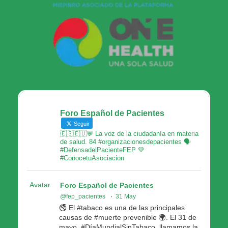
Foro Español de Pacientes
Seguir
🇪🇸🇪🇺💬 La voz de la ciudadanía en materia
de salud. 84 #organizacionesdepacientes 🗣
#DefensadelPacienteFEP 💚
#ConocetuAsociacion
Avatar
Foro Español de Pacientes
@fep_pacientes
·
31 May
🚭 El #tabaco es una de las principales
causas de #muerte prevenible 🌍. El 31 de
mayo, #DíaMundialSinTabaco, llamamos la