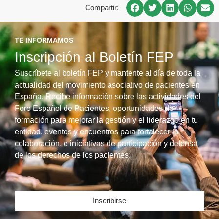
Compartir:
TE INFORMAMOS
Inscripción al Boletín FEP
Suscríbete al boletín FEP y mantente al día de toda la
actualidad del movimiento asociativo de pacientes en
España. Recibe información sobre las actividades del
Foro Español de Pacientes, oportunidades de
formación para mejorar la gestión y el liderazgo en tu
entidad, eventos y encuentros para fortalecer la
colaboración, e iniciativas de participación y defensa
de los derechos de los pacientes.
Inscribirse