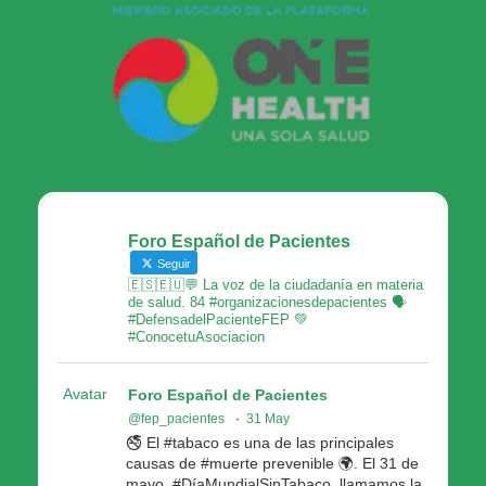
Foro Español de Pacientes
Seguir
🇪🇸🇪🇺💬 La voz de la ciudadanía en materia
de salud. 84 #organizacionesdepacientes 🗣
#DefensadelPacienteFEP 💚
#ConocetuAsociacion
Avatar
Foro Español de Pacientes
@fep_pacientes
·
31 May
🚭 El #tabaco es una de las principales
causas de #muerte prevenible 🌍. El 31 de
mayo, #DíaMundialSinTabaco, llamamos la