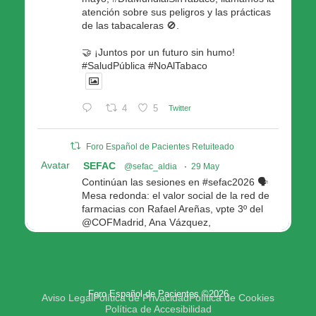
atención sobre sus peligros y las prácticas
de las tabacaleras 🚫.
🤝 ¡Juntos por un futuro sin humo!
#SaludPública #NoAlTabaco
4
5
Twitter
Foro Español de Pacientes Retuiteado
Avatar
SEFAC
@sefac_aldia
·
29 May
Continúan las sesiones en #sefac2026 🗣️
Mesa redonda: el valor social de la red de
farmacias con Rafael Areñas, vpte 3º del
@COFMadrid, Ana Vázquez,
@fep_pacientes Galicia, Antón Acevedo, d
Consellería de Política Social e Igualdad
@Xunta
Modera: @AnaMolinero1, vpta 1ª SEFAC
Foro Español de Pacientes ©2026
4
4
Twitter
Aviso Legal
Política de Privacidad
Política de Cookies
Política de Accesibilidad