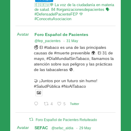
🇪🇸🇪🇺💬 La voz de la ciudadanía en materia
de salud. 84 #organizacionesdepacientes 🗣
#DefensadelPacienteFEP 💚
#ConocetuAsociacion
Avatar
Foro Español de Pacientes
@fep_pacientes
·
31 May
🚭 El #tabaco es una de las principales
causas de #muerte prevenible 🌍. El 31 de
mayo, #DíaMundialSinTabaco, llamamos la
atención sobre sus peligros y las prácticas
de las tabacaleras 🚫.
🤝 ¡Juntos por un futuro sin humo!
#SaludPública #NoAlTabaco
4
5
Twitter
Foro Español de Pacientes Retuiteado
Avatar
SEFAC
@sefac_aldia
·
29 May