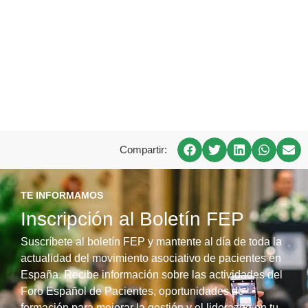
Compartir:
TE INFORMAMOS
Inscripción al Boletín FEP
Suscríbete al boletín FEP y mantente al día de toda la
actualidad del movimiento asociativo de pacientes en
España. Recibe información sobre las actividades del
Foro Español de Pacientes, oportunidades de
formación para mejorar la gestión y el liderazgo en tu