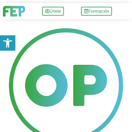
Únete
Formación
Abrir barra de herramientas