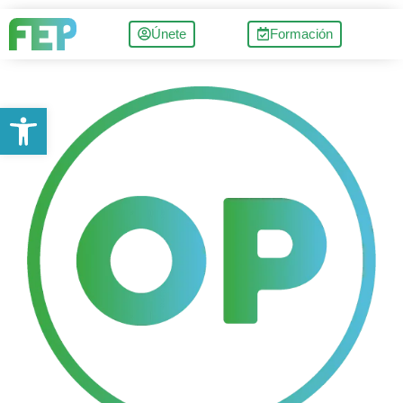
Únete
Formación
Abrir barra de herramientas