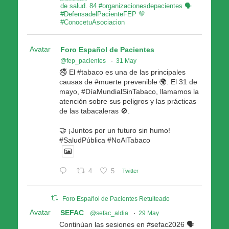
de salud. 84 #organizacionesdepacientes 🗣
#DefensadelPacienteFEP 💚
#ConocetuAsociacion
Avatar
Foro Español de Pacientes
@fep_pacientes
·
31 May
🚭 El #tabaco es una de las principales
causas de #muerte prevenible 🌍. El 31 de
mayo, #DíaMundialSinTabaco, llamamos la
atención sobre sus peligros y las prácticas
de las tabacaleras 🚫.
🤝 ¡Juntos por un futuro sin humo!
#SaludPública #NoAlTabaco
4
5
Twitter
Foro Español de Pacientes Retuiteado
Avatar
SEFAC
@sefac_aldia
·
29 May
Continúan las sesiones en #sefac2026 🗣️