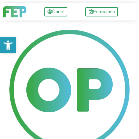
Únete
Formación
Abrir barra de herramientas