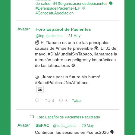
de salud. 84 #organizacionesdepacientes 🗣
#DefensadelPacienteFEP 💚
#ConocetuAsociacion
Avatar
Foro Español de Pacientes
@fep_pacientes
·
31 May
🚭 El #tabaco es una de las principales
causas de #muerte prevenible 🌍. El 31 de
mayo, #DíaMundialSinTabaco, llamamos la
atención sobre sus peligros y las prácticas
de las tabacaleras 🚫.
🤝 ¡Juntos por un futuro sin humo!
#SaludPública #NoAlTabaco
4
5
Twitter
Foro Español de Pacientes Retuiteado
Avatar
SEFAC
@sefac_aldia
·
29 May
Continúan las sesiones en #sefac2026 🗣️