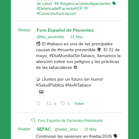
de salud. 84 #organizacionesdepacientes 🗣
#DefensadelPacienteFEP 💚
#ConocetuAsociacion
Avatar
Foro Español de Pacientes
@fep_pacientes
·
31 May
🚭 El #tabaco es una de las principales
causas de #muerte prevenible 🌍. El 31 de
mayo, #DíaMundialSinTabaco, llamamos la
atención sobre sus peligros y las prácticas
de las tabacaleras 🚫.
🤝 ¡Juntos por un futuro sin humo!
#SaludPública #NoAlTabaco
4
5
Twitter
Foro Español de Pacientes Retuiteado
Avatar
SEFAC
@sefac_aldia
·
29 May
Continúan las sesiones en #sefac2026 🗣️