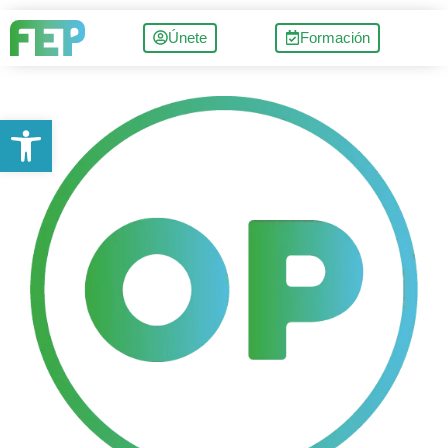
Únete
Formación
Abrir barra de herramientas