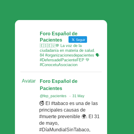
Foro Español de
Pacientes
Seguir
🇪🇸🇪🇺💬 La voz de la
ciudadanía en materia de salud.
84 #organizacionesdepacientes 🗣
#DefensadelPacienteFEP 💚
#ConocetuAsociacion
Avatar
Foro Español de
Pacientes
@fep_pacientes
·
31 May
🚭 El #tabaco es una de las
principales causas de
#muerte prevenible 🌍. El 31
de mayo,
#DíaMundialSinTabaco,