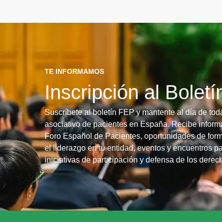
TE INFORMAMOS
Inscripción al Bolet
Suscríbete al boletín FEP y mantente al día de tod
asociativo de pacientes en España. Recibe informa
Foro Español de Pacientes, oportunidades de form
el liderazgo en tu entidad, eventos y encuentros pa
iniciativas de participación y defensa de los dere