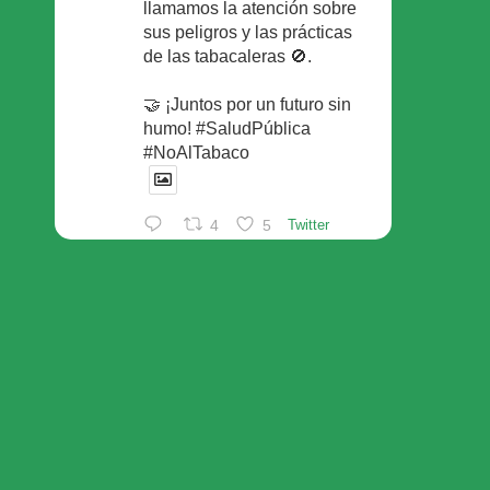
llamamos la atención sobre
sus peligros y las prácticas
de las tabacaleras 🚫.
🤝 ¡Juntos por un futuro sin
humo! #SaludPública
#NoAlTabaco
4
5
Twitter
Foro Español de Pacientes
Retuiteado
Avatar
SEFAC
@sefac_aldia
·
29 May
Continúan las sesiones en
#sefac2026 🗣️Mesa
redonda: el valor social de la
red de farmacias con Rafael