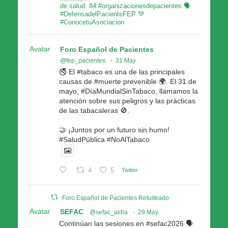
de salud. 84 #organizacionesdepacientes 🗣
#DefensadelPacienteFEP 💚
#ConocetuAsociacion
Avatar
Foro Español de Pacientes
@fep_pacientes
·
31 May
🚭 El #tabaco es una de las principales
causas de #muerte prevenible 🌍. El 31 de
mayo, #DíaMundialSinTabaco, llamamos la
atención sobre sus peligros y las prácticas
de las tabacaleras 🚫.
🤝 ¡Juntos por un futuro sin humo!
#SaludPública #NoAlTabaco
4
5
Twitter
Foro Español de Pacientes Retuiteado
Avatar
SEFAC
@sefac_aldia
·
29 May
Continúan las sesiones en #sefac2026 🗣️