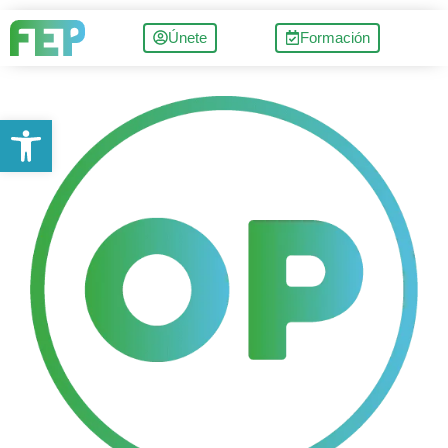
Únete
Formación
Abrir barra de herramientas