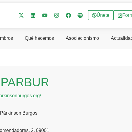
Únete
For
mbros
Qué hacemos
Asociacionismo
Actualida
OPARBUR
parkinsonburgos.org/
 Párkinson Burgos
 Comendadores, 2, 09001