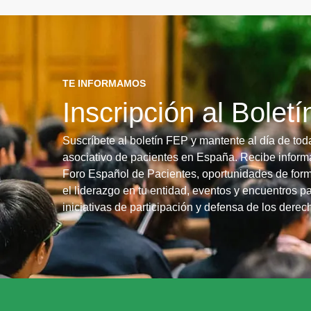
TE INFORMAMOS
Inscripción al Bolet
Suscríbete al boletín FEP y mantente al día de tod
asociativo de pacientes en España. Recibe informa
Foro Español de Pacientes, oportunidades de form
el liderazgo en tu entidad, eventos y encuentros pa
iniciativas de participación y defensa de los dere