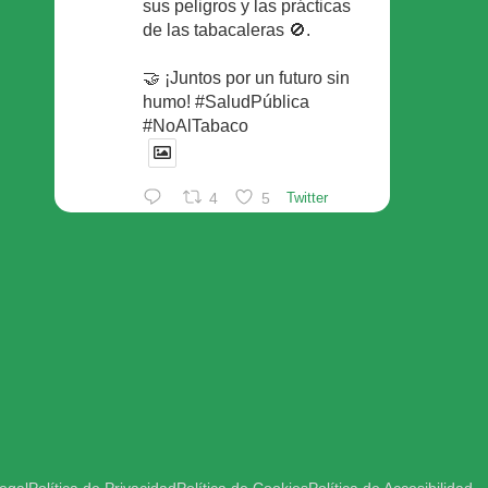
sus peligros y las prácticas
de las tabacaleras 🚫.
🤝 ¡Juntos por un futuro sin
humo! #SaludPública
#NoAlTabaco
4
5
Twitter
Foro Español de Pacientes
Retuiteado
Avatar
SEFAC
@sefac_aldia
·
29 May
Continúan las sesiones en
#sefac2026 🗣️Mesa
redonda: el valor social de la
red de farmacias con Rafael
Areñas, vpte 3º del