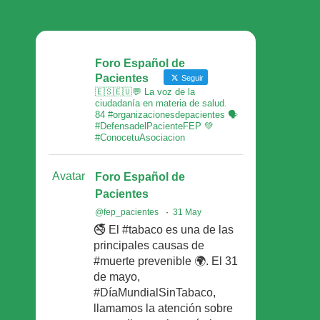
Foro Español de
Pacientes
Seguir
🇪🇸🇪🇺💬 La voz de la
ciudadanía en materia de salud.
84 #organizacionesdepacientes 🗣
#DefensadelPacienteFEP 💚
#ConocetuAsociacion
Avatar
Foro Español de
Pacientes
@fep_pacientes
·
31 May
🚭 El #tabaco es una de las
principales causas de
#muerte prevenible 🌍. El 31
de mayo,
#DíaMundialSinTabaco,
llamamos la atención sobre