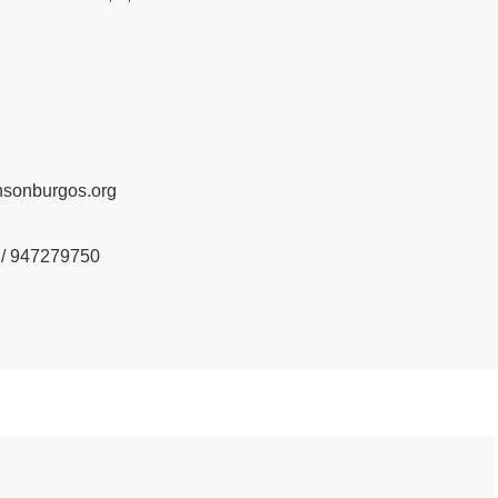
nsonburgos.org
/ 947279750