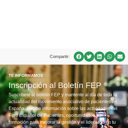
Compartir:
TE INFORMAMOS
Inscripción al Boletín FEP
Suscríbete al boletín FEP y mantente al día de toda la
actualidad del movimiento asociativo de pacientes en
España. Recibe información sobre las actividades del
Foro Español de Pacientes, oportunidades de
formación para mejorar la gestión y el liderazgo en tu