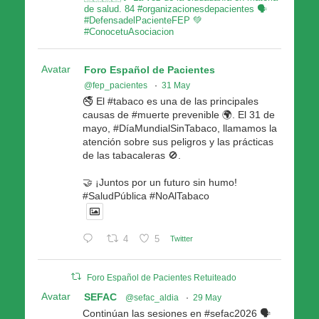
de salud. 84 #organizacionesdepacientes 🗣
#DefensadelPacienteFEP 💚
#ConocetuAsociacion
Avatar
Foro Español de Pacientes
@fep_pacientes
·
31 May
🚭 El #tabaco es una de las principales
causas de #muerte prevenible 🌍. El 31 de
mayo, #DíaMundialSinTabaco, llamamos la
atención sobre sus peligros y las prácticas
de las tabacaleras 🚫.
🤝 ¡Juntos por un futuro sin humo!
#SaludPública #NoAlTabaco
4
5
Twitter
Foro Español de Pacientes Retuiteado
Avatar
SEFAC
@sefac_aldia
·
29 May
Continúan las sesiones en #sefac2026 🗣️