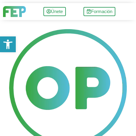
Únete
Formación
Abrir barra de herramientas