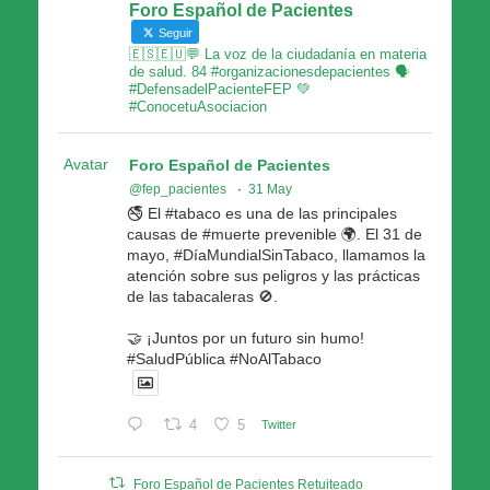
Foro Español de Pacientes
Seguir
🇪🇸🇪🇺💬 La voz de la ciudadanía en materia
de salud. 84 #organizacionesdepacientes 🗣
#DefensadelPacienteFEP 💚
#ConocetuAsociacion
Avatar
Foro Español de Pacientes
@fep_pacientes
·
31 May
🚭 El #tabaco es una de las principales
causas de #muerte prevenible 🌍. El 31 de
mayo, #DíaMundialSinTabaco, llamamos la
atención sobre sus peligros y las prácticas
de las tabacaleras 🚫.
🤝 ¡Juntos por un futuro sin humo!
#SaludPública #NoAlTabaco
4
5
Twitter
Foro Español de Pacientes Retuiteado