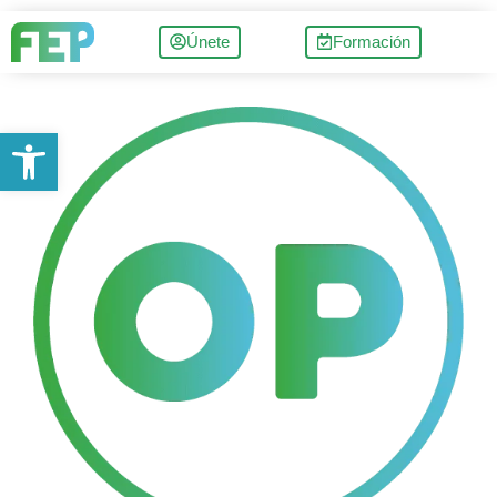
Únete
Formación
Abrir barra de herramientas