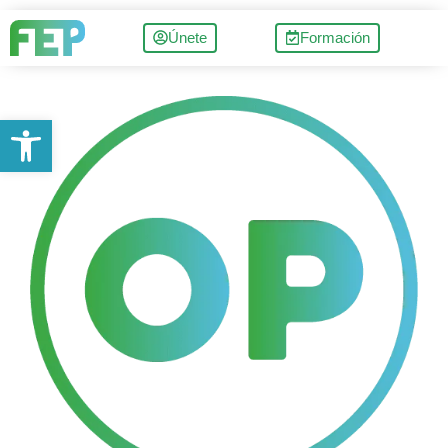
Únete
Formación
Abrir barra de herramientas