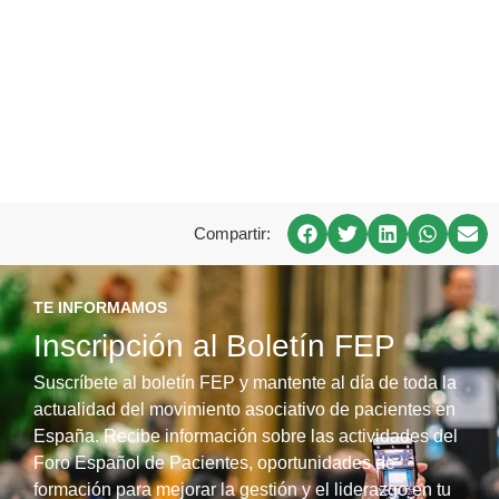
Compartir:
TE INFORMAMOS
Inscripción al Boletín FEP
Suscríbete al boletín FEP y mantente al día de toda la
actualidad del movimiento asociativo de pacientes en
España. Recibe información sobre las actividades del
Foro Español de Pacientes, oportunidades de
formación para mejorar la gestión y el liderazgo en tu