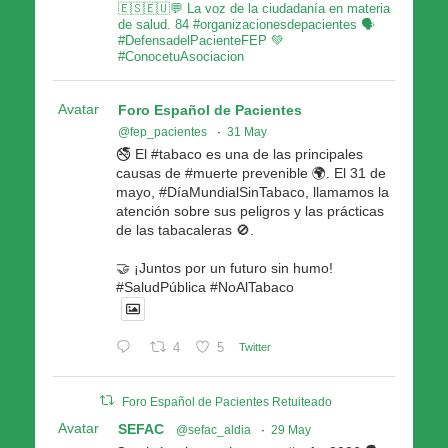
🇪🇸🇪🇺💬 La voz de la ciudadanía en materia
de salud. 84 #organizacionesdepacientes 🗣
#DefensadelPacienteFEP 💚
#ConocetuAsociacion
Avatar
Foro Español de Pacientes
@fep_pacientes
·
31 May
🚭 El #tabaco es una de las principales
causas de #muerte prevenible 🌍. El 31 de
mayo, #DíaMundialSinTabaco, llamamos la
atención sobre sus peligros y las prácticas
de las tabacaleras 🚫.
🤝 ¡Juntos por un futuro sin humo!
#SaludPública #NoAlTabaco
4
5
Twitter
Foro Español de Pacientes Retuiteado
Avatar
SEFAC
@sefac_aldia
·
29 May