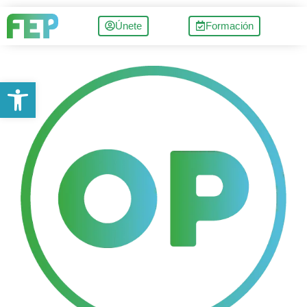
Únete
Formación
Abrir barra de herramientas