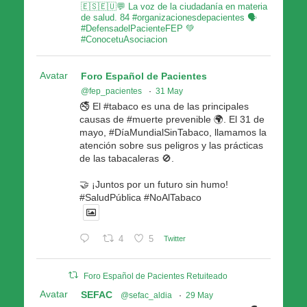
🇪🇸🇪🇺💬 La voz de la ciudadanía en materia
de salud. 84 #organizacionesdepacientes 🗣
#DefensadelPacienteFEP 💚
#ConocetuAsociacion
Avatar
Foro Español de Pacientes
@fep_pacientes
·
31 May
🚭 El #tabaco es una de las principales
causas de #muerte prevenible 🌍. El 31 de
mayo, #DíaMundialSinTabaco, llamamos la
atención sobre sus peligros y las prácticas
de las tabacaleras 🚫.
🤝 ¡Juntos por un futuro sin humo!
#SaludPública #NoAlTabaco
4
5
Twitter
Foro Español de Pacientes Retuiteado
Avatar
SEFAC
@sefac_aldia
·
29 May