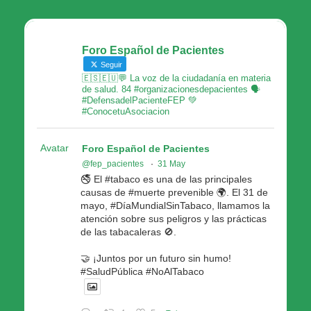
Foro Español de Pacientes
Seguir
🇪🇸🇪🇺💬 La voz de la ciudadanía en materia
de salud. 84 #organizacionesdepacientes 🗣
#DefensadelPacienteFEP 💚
#ConocetuAsociacion
Avatar
Foro Español de Pacientes
@fep_pacientes
·
31 May
🚭 El #tabaco es una de las principales
causas de #muerte prevenible 🌍. El 31 de
mayo, #DíaMundialSinTabaco, llamamos la
atención sobre sus peligros y las prácticas
de las tabacaleras 🚫.
🤝 ¡Juntos por un futuro sin humo!
#SaludPública #NoAlTabaco