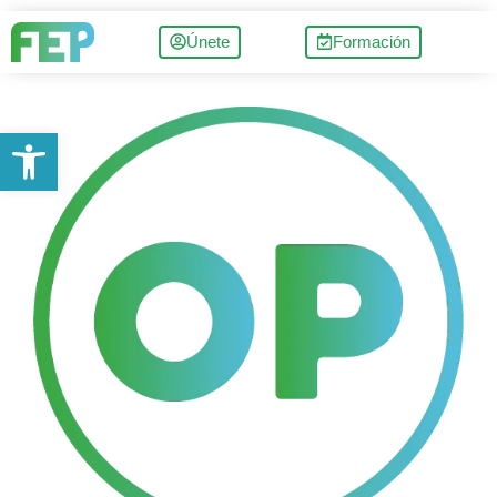
Únete
Formación
Abrir barra de herramientas