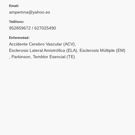
Email:
ampemna@yahoo.es
Teléfono:
952859672 / 627025490
Enfermedad:
Accidente Cerebro Vascular (ACV)
,
Esclerosis Lateral Amiotrófica (ELA)
,
Esclerosis Múltiple (EM)
,
Parkinson
,
Temblor Esencial (TE)