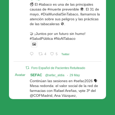
🚭 El #tabaco es una de las principales
causas de #muerte prevenible 🌍. El 31 de
mayo, #DíaMundialSinTabaco, llamamos la
atención sobre sus peligros y las prácticas
de las tabacaleras 🚫.
🤝 ¡Juntos por un futuro sin humo!
#SaludPública #NoAlTabaco
4
5
Twitter
Foro Español de Pacientes Retuiteado
Avatar
SEFAC
@sefac_aldia
·
29 May
Continúan las sesiones en #sefac2026 🗣️
Mesa redonda: el valor social de la red de
farmacias con Rafael Areñas, vpte 3º del
@COFMadrid, Ana Vázquez,
@fep_pacientes Galicia, Antón Acevedo, d
Consellería de Política Social e Igualdad
@Xunta