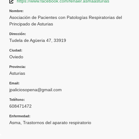
https://www.facebook.com/fenaer.asmaasturias
Nombre:
Asociación de Pacientes con Patologías Respiratorias del
Principado de Asturias
Dirección:
Tudela de Agüeria 47, 33919
Ciudad:
Oviedo
Provincia:
Asturias
Email:
jpaliciosopena@gmail.com
Teléfono:
608471472
Enfermedad:
Asma
,
Trastornos del aparato respiratorio