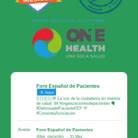
Foro Español de Pacientes
Seguir
🇪🇸🇪🇺💬 La voz de la ciudadanía en materia
de salud. 84 #organizacionesdepacientes 🗣
#DefensadelPacienteFEP 💚
#ConocetuAsociacion
Avatar
Foro Español de Pacientes
@fep_pacientes
·
31 May