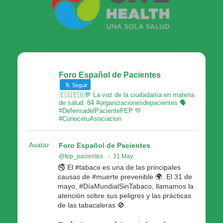
Foro Español de Pacientes
Seguir
🇪🇸🇪🇺💬 La voz de la ciudadanía en materia
de salud. 84 #organizacionesdepacientes 🗣
#DefensadelPacienteFEP 💚
#ConocetuAsociacion
Avatar
Foro Español de Pacientes
@fep_pacientes
·
31 May
🚭 El #tabaco es una de las principales
causas de #muerte prevenible 🌍. El 31 de
mayo, #DíaMundialSinTabaco, llamamos la
atención sobre sus peligros y las prácticas
de las tabacaleras 🚫.