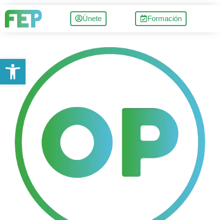
Únete
Formación
Abrir barra de herramientas