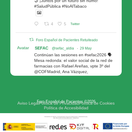
🤝 ¡Juntos por un futuro sin humo!
#SaludPública #NoAlTabaco
4
5
Twitter
Foro Español de Pacientes Retuiteado
Avatar
SEFAC
@sefac_aldia
·
29 May
Continúan las sesiones en #sefac2026 🗣️
Mesa redonda: el valor social de la red de
farmacias con Rafael Areñas, vpte 3º del
@COFMadrid, Ana Vázquez,
@fep_pacientes Galicia, Antón Acevedo, d
Consellería de Política Social e Igualdad
@Xunta
Modera: @AnaMolinero1, vpta 1ª SEFAC
Foro Español de Pacientes ©2026
4
4
Twitter
Aviso Legal
Política de Privacidad
Política de Cookies
Política de Accesibilidad
Avatar
Foro Español de Pacientes
@fep_pacientes
·
29 May
🟢Hoy Antonio Manfredi, delegado del FEP,