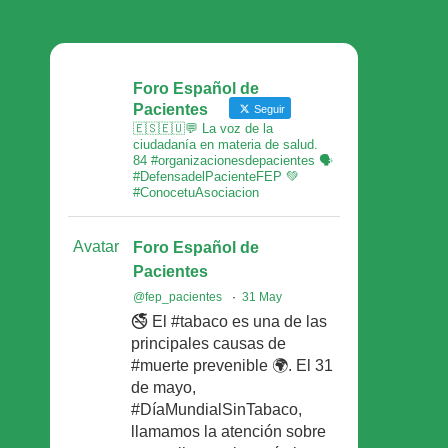
Foro Español de
Pacientes
Seguir
🇪🇸🇪🇺💬 La voz de la
ciudadanía en materia de salud.
84 #organizacionesdepacientes 🗣
#DefensadelPacienteFEP 💚
#ConocetuAsociacion
Avatar
Foro Español de
Pacientes
@fep_pacientes
·
31 May
🚭 El #tabaco es una de las
principales causas de
#muerte prevenible 🌍. El 31
de mayo,
#DíaMundialSinTabaco,
llamamos la atención sobre