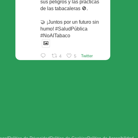
sus peligros y las prácticas
de las tabacaleras 🚫.
🤝 ¡Juntos por un futuro sin
humo! #SaludPública
#NoAlTabaco
4
5
Twitter
Foro Español de Pacientes
Retuiteado
Avatar
SEFAC
@sefac_aldia
·
29 May
Continúan las sesiones en
#sefac2026 🗣️Mesa
redonda: el valor social de la
red de farmacias con Rafael
Areñas, vpte 3º del