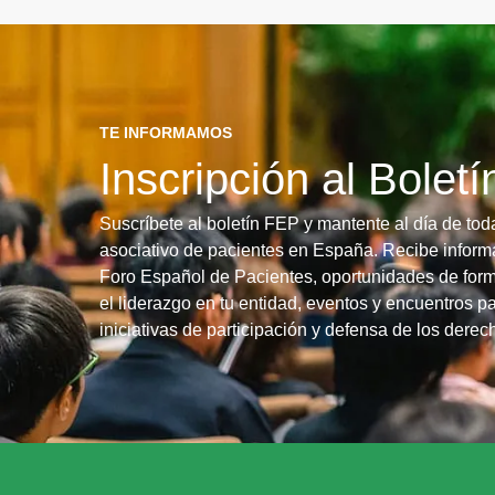
TE INFORMAMOS
Inscripción al Bolet
Suscríbete al boletín FEP y mantente al día de tod
asociativo de pacientes en España. Recibe informa
Foro Español de Pacientes, oportunidades de form
el liderazgo en tu entidad, eventos y encuentros pa
iniciativas de participación y defensa de los dere