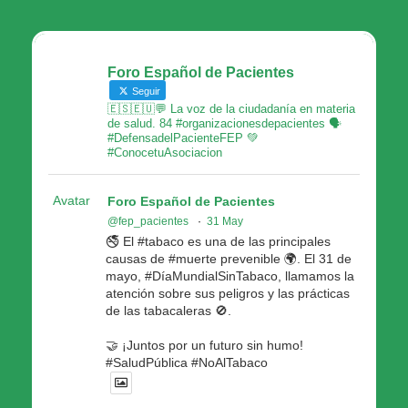
Foro Español de Pacientes
Seguir
🇪🇸🇪🇺💬 La voz de la ciudadanía en materia
de salud. 84 #organizacionesdepacientes 🗣
#DefensadelPacienteFEP 💚
#ConocetuAsociacion
Avatar
Foro Español de Pacientes
@fep_pacientes
·
31 May
🚭 El #tabaco es una de las principales
causas de #muerte prevenible 🌍. El 31 de
mayo, #DíaMundialSinTabaco, llamamos la
atención sobre sus peligros y las prácticas
de las tabacaleras 🚫.
🤝 ¡Juntos por un futuro sin humo!
#SaludPública #NoAlTabaco