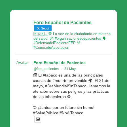
Foro Español de Pacientes
Seguir
🇪🇸🇪🇺💬 La voz de la ciudadanía en materia
de salud. 84 #organizacionesdepacientes 🗣
#DefensadelPacienteFEP 💚
#ConocetuAsociacion
Avatar
Foro Español de Pacientes
@fep_pacientes
·
31 May
🚭 El #tabaco es una de las principales
causas de #muerte prevenible 🌍. El 31 de
mayo, #DíaMundialSinTabaco, llamamos la
atención sobre sus peligros y las prácticas
de las tabacaleras 🚫.
🤝 ¡Juntos por un futuro sin humo!
#SaludPública #NoAlTabaco