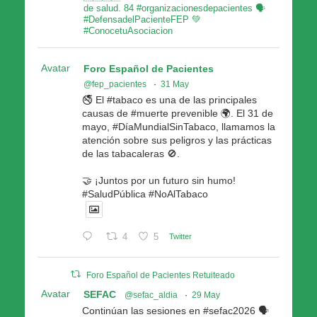
de salud. 84 #organizacionesdepacientes 🗣
#DefensadelPacienteFEP 💚
#ConocetuAsociacion
Avatar
Foro Español de Pacientes
@fep_pacientes
·
31 May
🚭 El #tabaco es una de las principales
causas de #muerte prevenible 🌍. El 31 de
mayo, #DíaMundialSinTabaco, llamamos la
atención sobre sus peligros y las prácticas
de las tabacaleras 🚫.
🤝 ¡Juntos por un futuro sin humo!
#SaludPública #NoAlTabaco
4
5
Twitter
Foro Español de Pacientes Retuiteado
Avatar
SEFAC
@sefac_aldia
·
29 May
Continúan las sesiones en #sefac2026 🗣️