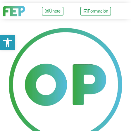
Únete
Formación
Abrir barra de herramientas