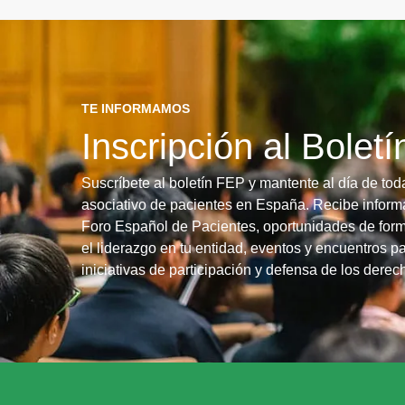
TE INFORMAMOS
Inscripción al Bolet
Suscríbete al boletín FEP y mantente al día de tod
asociativo de pacientes en España. Recibe informa
Foro Español de Pacientes, oportunidades de form
el liderazgo en tu entidad, eventos y encuentros pa
iniciativas de participación y defensa de los dere