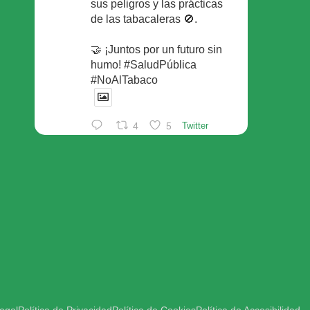
sus peligros y las prácticas
de las tabacaleras 🚫.
🤝 ¡Juntos por un futuro sin
humo! #SaludPública
#NoAlTabaco
4
5
Twitter
Foro Español de Pacientes
Retuiteado
Avatar
SEFAC
@sefac_aldia
·
29 May
Continúan las sesiones en
#sefac2026 🗣️Mesa
redonda: el valor social de la
red de farmacias con Rafael
Areñas, vpte 3º del