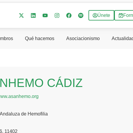
Únete
For
mbros
Qué hacemos
Asociacionismo
Actualida
NHEMO CÁDIZ
/www.asanhemo.org
 Andaluza de Hemofilia
6, 11402