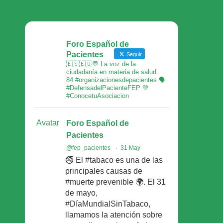
Foro Español de
Pacientes
Seguir
🇪🇸🇪🇺💬 La voz de la
ciudadanía en materia de salud.
84 #organizacionesdepacientes 🗣
#DefensadelPacienteFEP 💚
#ConocetuAsociacion
Avatar
Foro Español de
Pacientes
@fep_pacientes
·
31 May
🚭 El #tabaco es una de las
principales causas de
#muerte prevenible 🌍. El 31
de mayo,
#DíaMundialSinTabaco,
llamamos la atención sobre