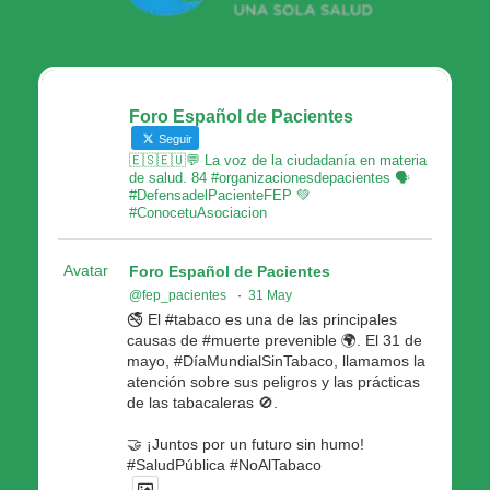
Foro Español de Pacientes
Seguir
🇪🇸🇪🇺💬 La voz de la ciudadanía en materia
de salud. 84 #organizacionesdepacientes 🗣
#DefensadelPacienteFEP 💚
#ConocetuAsociacion
Avatar
Foro Español de Pacientes
@fep_pacientes
·
31 May
🚭 El #tabaco es una de las principales
causas de #muerte prevenible 🌍. El 31 de
mayo, #DíaMundialSinTabaco, llamamos la
atención sobre sus peligros y las prácticas
de las tabacaleras 🚫.
🤝 ¡Juntos por un futuro sin humo!
#SaludPública #NoAlTabaco