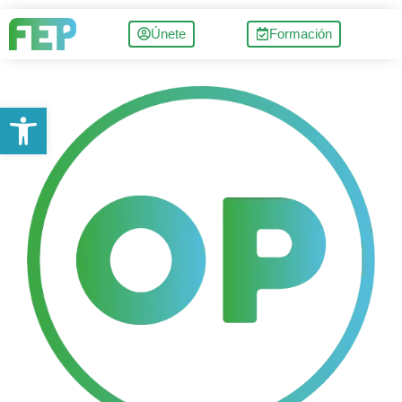
Únete
Formación
Abrir barra de herramientas