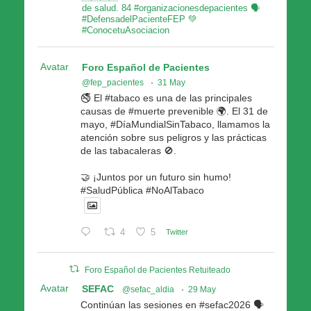
de salud. 84 #organizacionesdepacientes 🗣
#DefensadelPacienteFEP 💚
#ConocetuAsociacion
Avatar
Foro Español de Pacientes
@fep_pacientes
·
31 May
🚭 El #tabaco es una de las principales
causas de #muerte prevenible 🌍. El 31 de
mayo, #DíaMundialSinTabaco, llamamos la
atención sobre sus peligros y las prácticas
de las tabacaleras 🚫.
🤝 ¡Juntos por un futuro sin humo!
#SaludPública #NoAlTabaco
4
5
Twitter
Foro Español de Pacientes Retuiteado
Avatar
SEFAC
@sefac_aldia
·
29 May
Continúan las sesiones en #sefac2026 🗣️