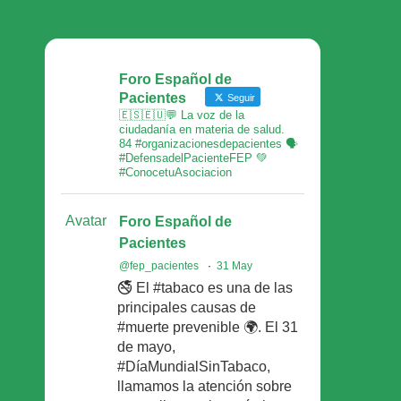
Foro Español de
Pacientes
Seguir
🇪🇸🇪🇺💬 La voz de la
ciudadanía en materia de salud.
84 #organizacionesdepacientes 🗣
#DefensadelPacienteFEP 💚
#ConocetuAsociacion
Avatar
Foro Español de
Pacientes
@fep_pacientes
·
31 May
🚭 El #tabaco es una de las
principales causas de
#muerte prevenible 🌍. El 31
de mayo,
#DíaMundialSinTabaco,
llamamos la atención sobre