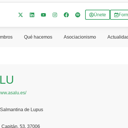
Únete
For
mbros
Qué hacemos
Asociacionismo
Actualida
LU
www.asalu.es/
 Salmantina de Lupus
n Capitán, 53, 37006