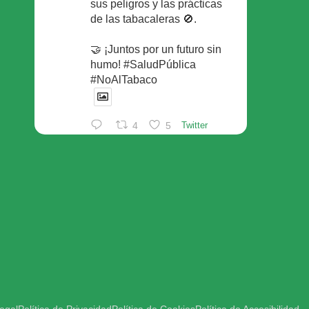
sus peligros y las prácticas
de las tabacaleras 🚫.
🤝 ¡Juntos por un futuro sin
humo! #SaludPública
#NoAlTabaco
4
5
Twitter
Foro Español de Pacientes
Retuiteado
Avatar
SEFAC
@sefac_aldia
·
29 May
Continúan las sesiones en
#sefac2026 🗣️Mesa
redonda: el valor social de la
red de farmacias con Rafael
Areñas, vpte 3º del