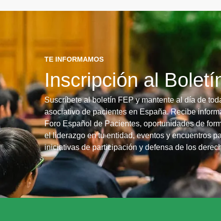
TE INFORMAMOS
Inscripción al Bolet
Suscríbete al boletín FEP y mantente al día de tod
asociativo de pacientes en España. Recibe informa
Foro Español de Pacientes, oportunidades de form
el liderazgo en tu entidad, eventos y encuentros pa
iniciativas de participación y defensa de los dere