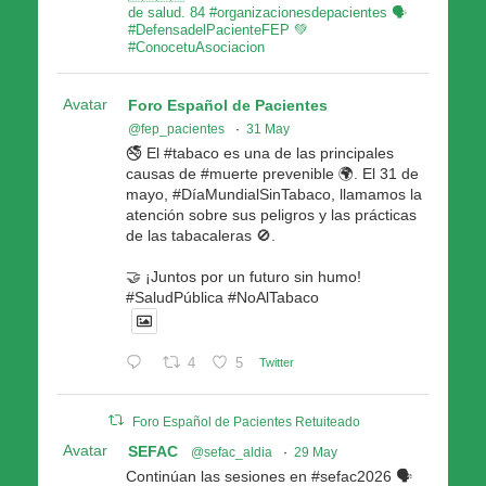
de salud. 84 #organizacionesdepacientes 🗣
#DefensadelPacienteFEP 💚
#ConocetuAsociacion
Avatar
Foro Español de Pacientes
@fep_pacientes
·
31 May
🚭 El #tabaco es una de las principales
causas de #muerte prevenible 🌍. El 31 de
mayo, #DíaMundialSinTabaco, llamamos la
atención sobre sus peligros y las prácticas
de las tabacaleras 🚫.
🤝 ¡Juntos por un futuro sin humo!
#SaludPública #NoAlTabaco
4
5
Twitter
Foro Español de Pacientes Retuiteado
Avatar
SEFAC
@sefac_aldia
·
29 May
Continúan las sesiones en #sefac2026 🗣️