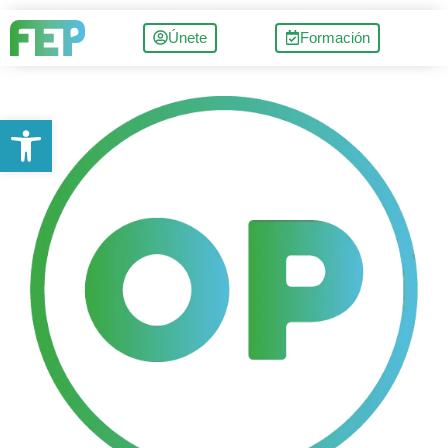
Únete
Formación
Abrir barra de herramientas