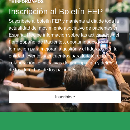
TE INFORMAMOS
Inscripción al Boletín FEP
Suscríbete al boletín FEP y mantente al día de toda la
actualidad del movimiento asociativo de pacientes en
España. Recibe información sobre las actividades del
Foro Español de Pacientes, oportunidades de
formación para mejorar la gestión y el liderazgo en tu
entidad, eventos y encuentros para fortalecer la
colaboración, e iniciativas de participación y defensa
de los derechos de los pacientes.
Inscribirse