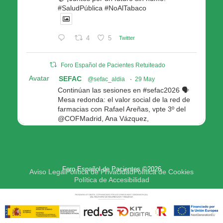
#SaludPública #NoAlTabaco
4
5
Twitter
Foro Español de Pacientes Retuiteado
Avatar
SEFAC
@sefac_aldia
·
29 May
Continúan las sesiones en #sefac2026 🗣️
Mesa redonda: el valor social de la red de
farmacias con Rafael Areñas, vpte 3º del
@COFMadrid, Ana Vázquez,
@fep_pacientes Galicia, Antón Acevedo, d
Consellería de Política Social e Igualdad
@Xunta
Modera: @AnaMolinero1, vpta 1ª SEFAC
Foro Español de Pacientes ©2026
4
4
Twitter
Aviso Legal
Política de Privacidad
Política de Cookies
Política de Accesibilidad
Avatar
Foro Español de Pacientes
@fep_pacientes
·
29 May
🟢Hoy Antonio Manfredi, delegado del FEP,