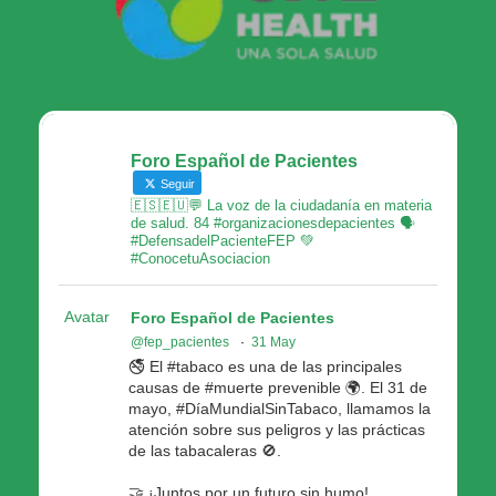
Foro Español de Pacientes
Seguir
🇪🇸🇪🇺💬 La voz de la ciudadanía en materia
de salud. 84 #organizacionesdepacientes 🗣
#DefensadelPacienteFEP 💚
#ConocetuAsociacion
Avatar
Foro Español de Pacientes
@fep_pacientes
·
31 May
🚭 El #tabaco es una de las principales
causas de #muerte prevenible 🌍. El 31 de
mayo, #DíaMundialSinTabaco, llamamos la
atención sobre sus peligros y las prácticas
de las tabacaleras 🚫.
🤝 ¡Juntos por un futuro sin humo!